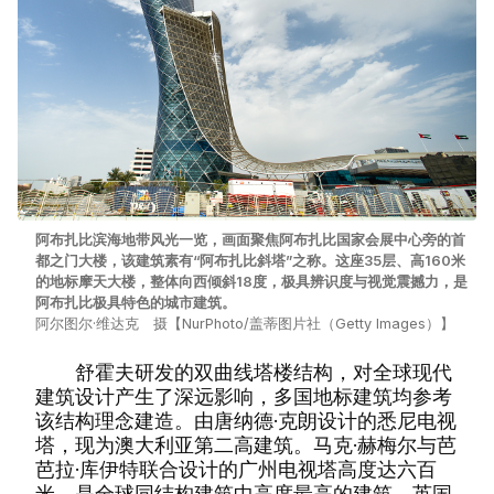
阿布扎比滨海地带风光一览，画面聚焦阿布扎比国家会展中心旁的首
都之门大楼，该建筑素有“阿布扎比斜塔”之称。这座35层、高160米
的地标摩天大楼，整体向西倾斜18度，极具辨识度与视觉震撼力，是
阿布扎比极具特色的城市建筑。
阿尔图尔·维达克 摄【NurPhoto/盖蒂图片社（Getty Images）】
舒霍夫研发的双曲线塔楼结构，对全球现代
建筑设计产生了深远影响，多国地标建筑均参考
该结构理念建造。由唐纳德·克朗设计的悉尼电视
塔，现为澳大利亚第二高建筑。马克·赫梅尔与芭
芭拉·库伊特联合设计的广州电视塔高度达六百
米，是全球同结构建筑中高度最高的建筑。英国