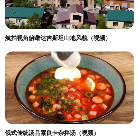
航拍视角俯瞰达吉斯坦山地风貌（视频）
俄式传统汤品索良卡杂拌汤（视频）