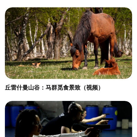
丘雷什曼山谷：马群觅食景致（视频）