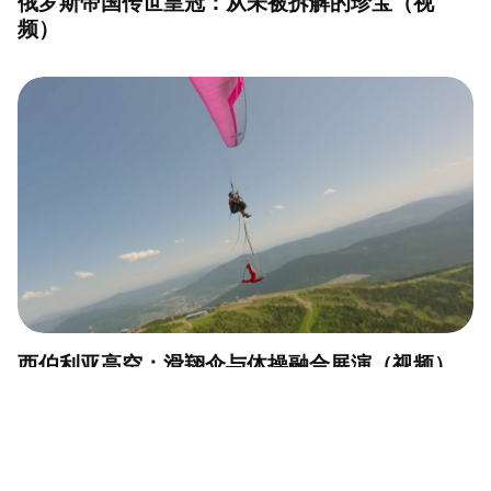
俄罗斯帝国传世皇冠：从未被拆解的珍宝（视
频）
西伯利亚高空：滑翔伞与体操融合展演（视频）