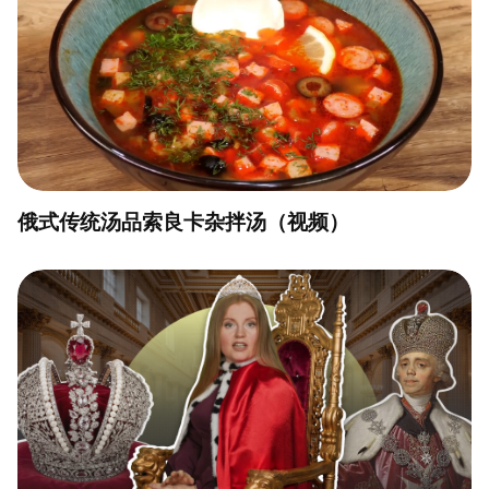
俄式传统汤品索良卡杂拌汤（视频）