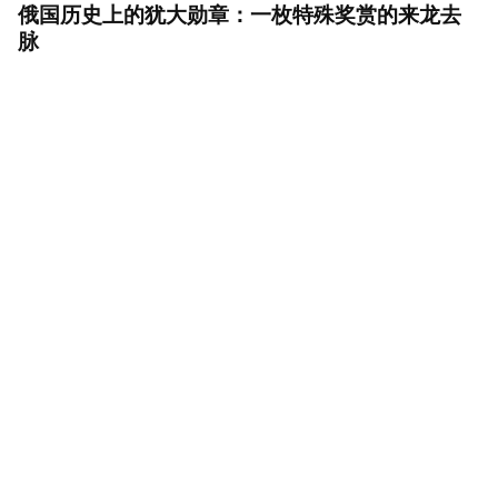
俄国历史上的犹大勋章：一枚特殊奖赏的来龙去
脉
为何亚历山大三世被称为“沙皇和平缔造者”