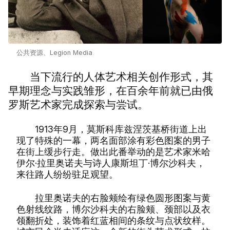
公共资源、Legion Media
当下流行的人体艺术相关创作形式，其
早期理念与实践雏形，在百余年前就已由俄
罗斯艺术家完成探索与尝试。
1913年9月，莫斯科库兹涅茨基桥街道上出
现了特殊的一幕，两名面部涂有彩色图案的男子
在街上缓步行走。做出此番举动的是艺术家米哈
伊尔·拉里奥诺夫与诗人康斯坦丁·博尔沙科夫，
来往路人纷纷驻足观望。
拉里奥诺夫的右脸颊绘有绿色圆形图案与黄
色射线纹路，博尔沙科夫的右脸颊、颈部以及衣
领翻折处，装饰着红蓝相间的条纹与点状纹样。