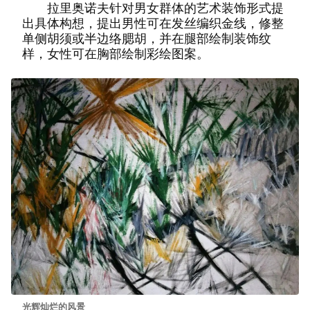
拉里奥诺夫针对男女群体的艺术装饰形式提
出具体构想，提出男性可在发丝编织金线，修整
单侧胡须或半边络腮胡，并在腿部绘制装饰纹
样，女性可在胸部绘制彩绘图案。
光辉灿烂的风景