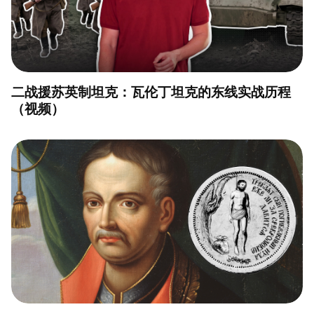
二战援苏英制坦克：瓦伦丁坦克的东线实战历程
（视频）