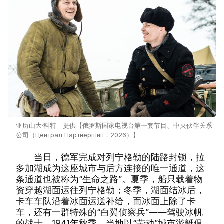
亚历山大·科特 提供【俄罗斯国家电视台第一套节目、中央伙伴关系
公司（Централ Партнершип，2026）】
当日，德军完成对列宁格勒的陆路封锁，拉
多加湖成为这座城市与后方连接的唯一通道，这
条通道也被称为“生命之路”。夏季，船只载着物
资穿越湖面运往列宁格勒；冬季，湖面结冰后，
卡车车队沿着冰面运送补给，而冰面上除了卡
车，还有一群特殊的“白翼侦察兵”——驾驶冰帆
的战士。1941年秋季，当地以“劳动”城市游艇俱