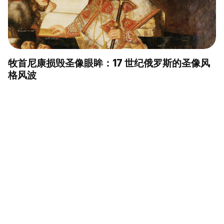
牧首尼康损毁圣像眼眸：17 世纪俄罗斯的圣像风
格风波