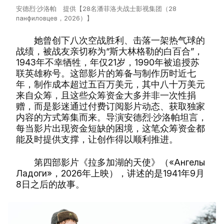
安德烈·沙洛帕 提供【28名潘菲洛夫战士影视集团（28
панфиловцев，2026）】
她曾创下八次空战胜利、击落一架热气球的
战绩，被战友亲切称为“斯大林格勒的白百合”，
1943年不幸牺牲，年仅21岁，1990年被追授苏
联英雄称号。这部影片的筹备与制作历时近七
年，制作成本超过五百万美元，其中八十万美元
来自众筹，且这些众筹资金大多并非一次性捐
赠，而是影迷通过付费订阅影片动态、获取独家
内容的方式筹集而来。导演安德烈·沙洛帕坦言，
每当影片出现资金短缺的困境，这笔众筹资金都
能及时提供支撑，让创作得以顺利推进。
第四部影片《拉多加湖的天使》（«Ангелы
Ладоги»，2026年上映），讲述的是1941年9月
8日之后的故事。