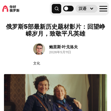
汉语
俄罗斯5部最新历史题材影片：回望峥
嵘岁月，致敬平凡英雄
鲍里斯·叶戈洛夫
2026年5月11日
文化