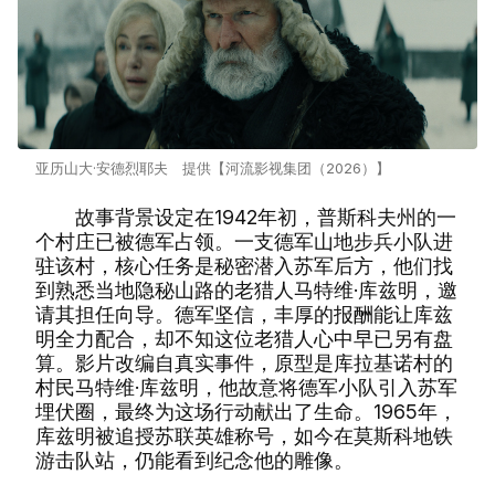
亚历山大·安德烈耶夫 提供【河流影视集团（2026）】
故事背景设定在1942年初，普斯科夫州的一
个村庄已被德军占领。一支德军山地步兵小队进
驻该村，核心任务是秘密潜入苏军后方，他们找
到熟悉当地隐秘山路的老猎人马特维·库兹明，邀
请其担任向导。德军坚信，丰厚的报酬能让库兹
明全力配合，却不知这位老猎人心中早已另有盘
算。影片改编自真实事件，原型是库拉基诺村的
村民马特维·库兹明，他故意将德军小队引入苏军
埋伏圈，最终为这场行动献出了生命。1965年，
库兹明被追授苏联英雄称号，如今在莫斯科地铁
游击队站，仍能看到纪念他的雕像。