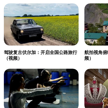
驾驶复古伏尔加：开启全国公路旅行
航拍视角俯
（视频）
频）