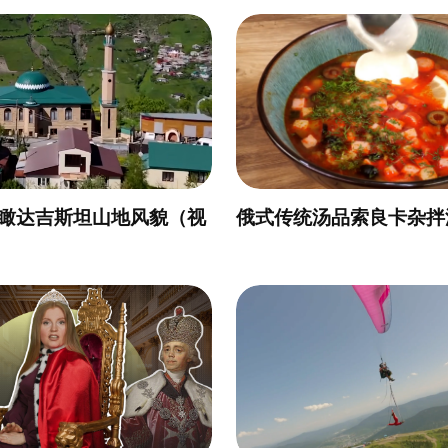
瞰达吉斯坦山地风貌（视
俄式传统汤品索良卡杂拌