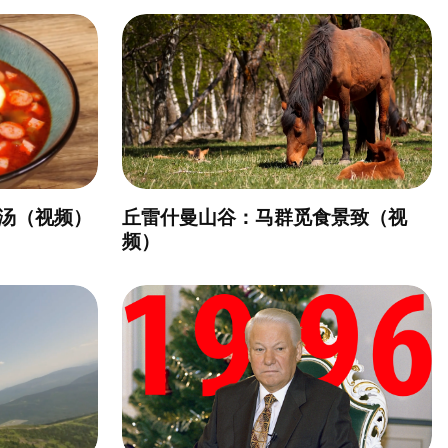
汤（视频）
丘雷什曼山谷：马群觅食景致（视
频）