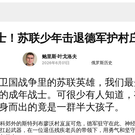
士！苏联少年击退德军护村
鲍里斯·叶戈洛夫
俄罗斯历史
2026年6月01日
国战争里的苏联英雄，我们最
的成年战士。可很少有人知道，
身而出的竟是一群半大孩子。
科郊外的斯特列布廖沃村岌岌可危，德军驻守在此、神
扛起武器，在一位退伍残疾老兵的带领下，用勇气和坚