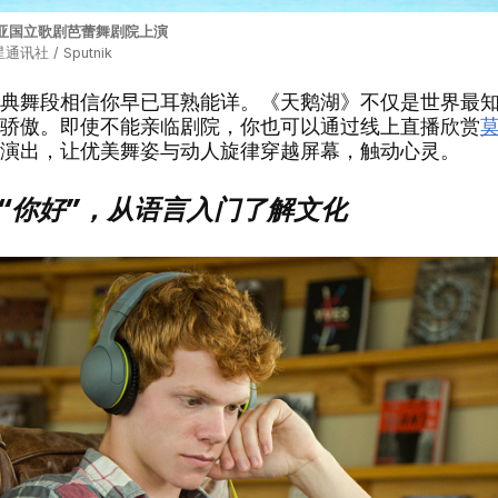
利亚国立歌剧芭蕾舞剧院上演
社 / Sputnik
舞段相信你早已耳熟能详。《天鹅湖》不仅是世界最知
骄傲。即使不能亲临剧院，你也可以通过线上直播欣赏
演出，让优美舞姿与动人旋律穿越屏幕，触动心灵。
你好”，从语言入门了解文化