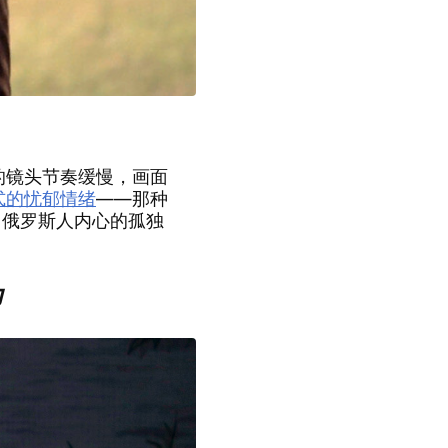
的镜头节奏缓慢，画面
）式的忧郁情绪
——那种
出俄罗斯人内心的孤独
力