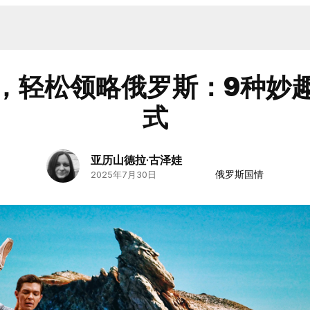
，轻松领略俄罗斯：9种妙
式
亚历山德拉·古泽娃
俄罗斯国情
2025年7月30日