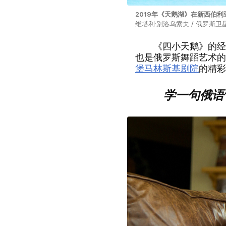
2019年《天鹅湖》在新西伯
维塔利·别洛乌索夫 / 俄罗斯卫星通讯
《四小天鹅》的经典
也是俄罗斯舞蹈艺术的
堡马林斯基剧院
的精彩
学一句俄语“