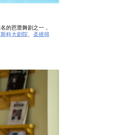
名的芭蕾舞剧之一，
莫斯科大剧院
、
圣彼得