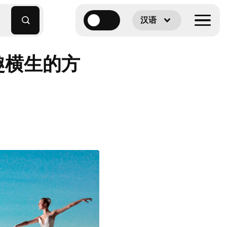
汉语
趣横生的方