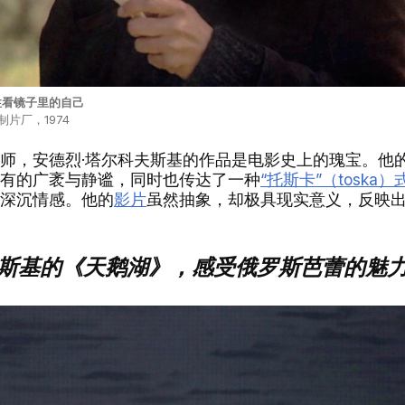
性看镜子里的自己
片厂，1974
，安德烈·塔尔科夫斯基的作品是电影史上的瑰宝。他
有的广袤与静谧，同时也传达了一种
“托斯卡”（toska
深沉情感。他的
影片
虽然抽象，却极具现实意义，反映
基的《天鹅湖》，感受俄罗斯芭蕾的魅