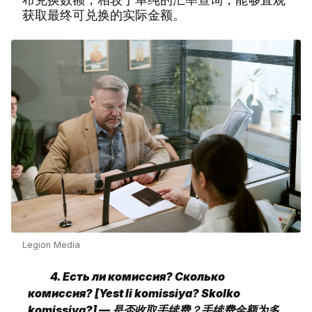
获取最终可兑换的实际金额。
Legion Media
4. Есть ли комиссия? Сколько
комиссия? [Yest li komissiya? Skolko
komissiya?] — 是否收取手续费？手续费金额为多