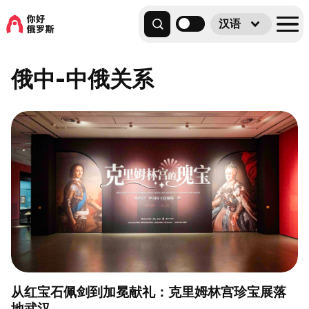
汉语
俄中-中俄关系
从红宝石佩剑到加冕献礼：克里姆林宫珍宝展落
地武汉