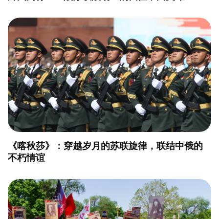
《喀秋莎》：穿越岁月的苏联旋律，联结中俄的
不朽情谊