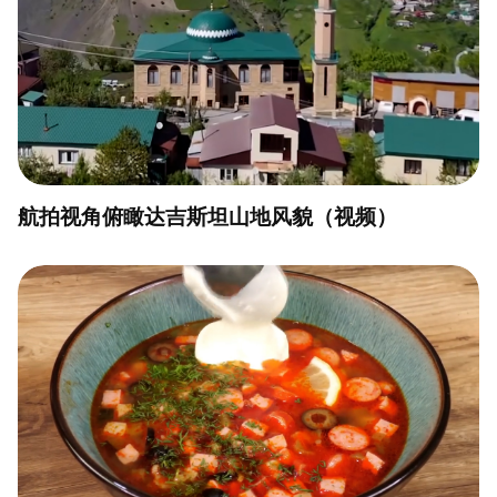
航拍视角俯瞰达吉斯坦山地风貌（视频）