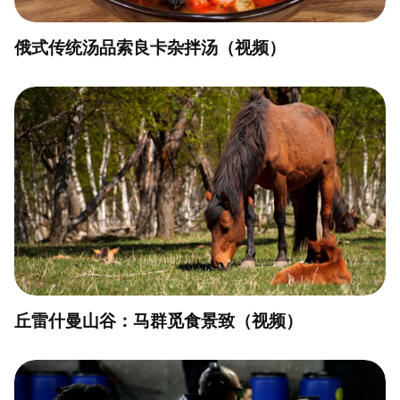
俄式传统汤品索良卡杂拌汤（视频）
丘雷什曼山谷：马群觅食景致（视频）