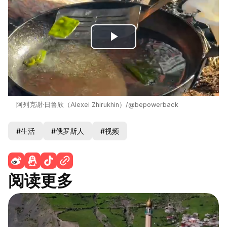
Play
Video
阿列克谢·日鲁欣（Alexei Zhirukhin）/@bepowerback
#生活
#俄罗斯人
#视频
阅读更多