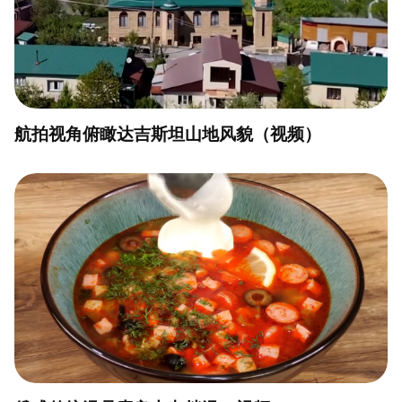
航拍视角俯瞰达吉斯坦山地风貌（视频）