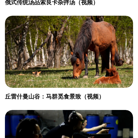
俄式传统汤品索良卡杂拌汤（视频）
丘雷什曼山谷：马群觅食景致（视频）