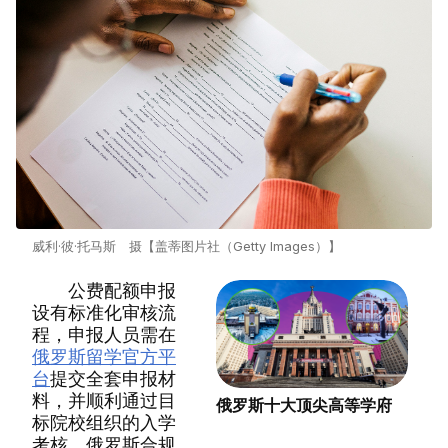
威利·彼·托马斯 摄【盖蒂图片社（Getty Images）】
公费配额申报
设有标准化审核流
程，申报人员需在
俄罗斯留学官方平
台
提交全套申报材
料，并顺利通过目
俄罗斯十大顶尖高等学府
标院校组织的入学
考核。俄罗斯合规