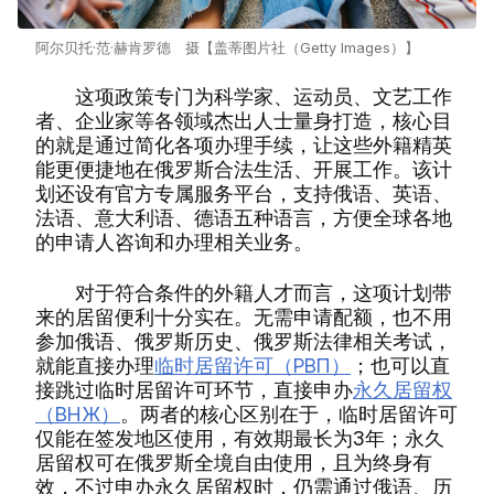
阿尔贝托·范·赫肯罗德 摄【盖蒂图片社（Getty Images）】
这项政策专门为科学家、运动员、文艺工作
者、企业家等各领域杰出人士量身打造，核心目
的就是通过简化各项办理手续，让这些外籍精英
能更便捷地在俄罗斯合法生活、开展工作。该计
划还设有官方专属服务平台，支持俄语、英语、
法语、意大利语、德语五种语言，方便全球各地
的申请人咨询和办理相关业务。
对于符合条件的外籍人才而言，这项计划带
来的居留便利十分实在。无需申请配额，也不用
参加俄语、俄罗斯历史、俄罗斯法律相关考试，
就能直接办理
临时居留许可（РВП）
；也可以直
接跳过临时居留许可环节，直接申办
永久居留权
（ВНЖ）
。两者的核心区别在于，临时居留许可
仅能在签发地区使用，有效期最长为3年；永久
居留权可在俄罗斯全境自由使用，且为终身有
效，不过申办永久居留权时，仍需通过俄语、历