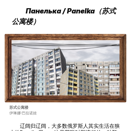
Панелька / Panelka（苏式
公寓楼）
苏式公寓楼
伊琳娜·巴拉诺娃
辽阔归辽阔，大多数俄罗斯人其实生活在狭