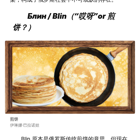
Блин / Blin（“哎呀”or 煎
饼？）
煎饼
伊琳娜·巴拉诺娃
Blin 原本是俄罗斯传统煎饼的意思，但现在