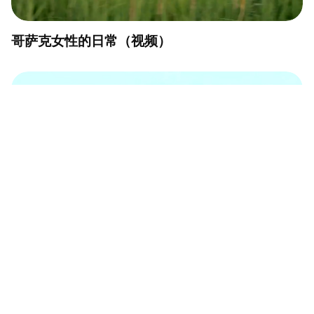
哥萨克女性的日常（视频）
座头鲸母鲸教授幼鲸跃水（视频）