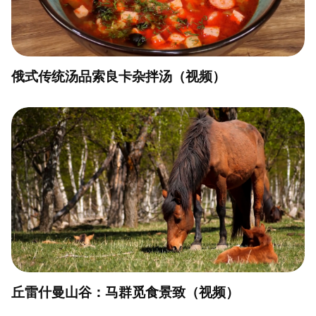
俄式传统汤品索良卡杂拌汤（视频）
丘雷什曼山谷：马群觅食景致（视频）