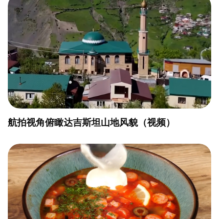
航拍视角俯瞰达吉斯坦山地风貌（视频）