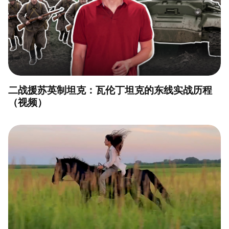
二战援苏英制坦克：瓦伦丁坦克的东线实战历程
（视频）