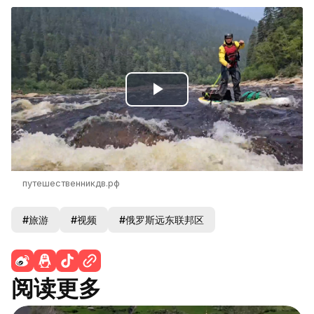
Play
Video
путешественникдв.рф
#旅游
#视频
#俄罗斯远东联邦区
阅读更多