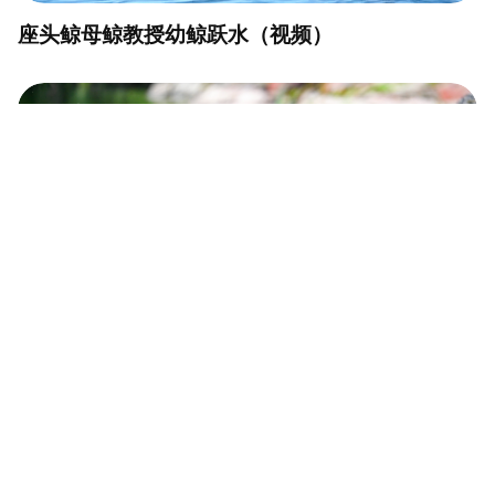
座头鲸母鲸教授幼鲸跃水（视频）
从北极冰原到远东海湾：俄罗斯九种海豹分布一
览