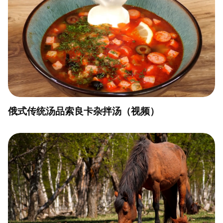
俄式传统汤品索良卡杂拌汤（视频）