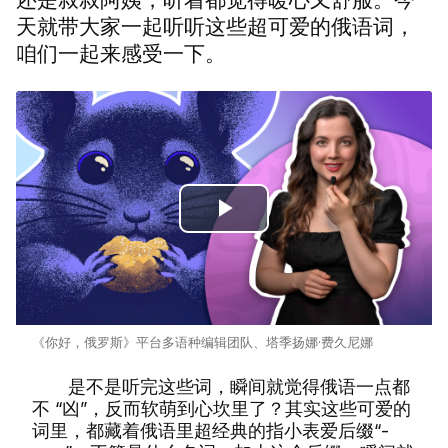
天就带大家一起听听这些超可爱的俄语词，
咱们一起来感受一下。
Play
Video
《你好，俄罗斯》平台多语种编辑团队、塔季扬娜·费久尼娜
是不是听完这些词，瞬间就觉得俄语一点都
不 “凶”，反而软萌到心坎里了？
其实这些可爱的
词里，都藏着俄语里超经典的指小表爱后缀“-