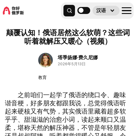
汉语
颠覆认知！俄语居然这么软萌？这些词
听着就解压又暖心（视频）
塔季扬娜·费久尼娜
2026年5月13日
教育
之前咱们一起学了俄语的绕口令、趣味
谐音梗，好多朋友都跟我说，总觉得俄语听
起来硬核又有气势，其实俄语里藏着超多软
乎乎、甜滋滋的治愈小词，读起来顺口又温
柔，堪称天然的解压神器，不管是年轻朋友
还是叔叔阿姨，听着都觉得暖心又舒服。今