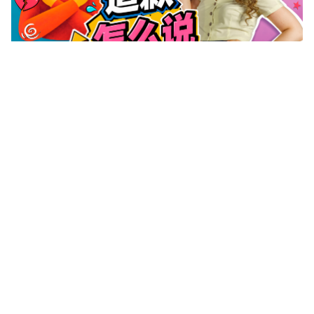
急哭了！Саурабх学不会俄语“我错了”（视频）
【俚语学习110】从铁匠炉到日常口语：俄语俚