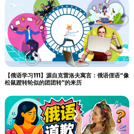
【俄语学习111】源自克雷洛夫寓言：俄语俚语“像
松鼠蹬转轮似的团团转”的来历