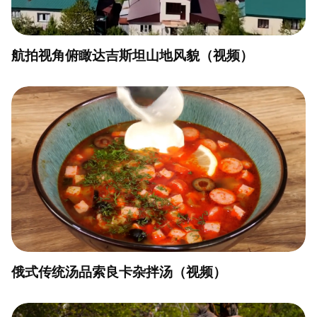
航拍视角俯瞰达吉斯坦山地风貌（视频）
俄式传统汤品索良卡杂拌汤（视频）