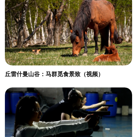
丘雷什曼山谷：马群觅食景致（视频）