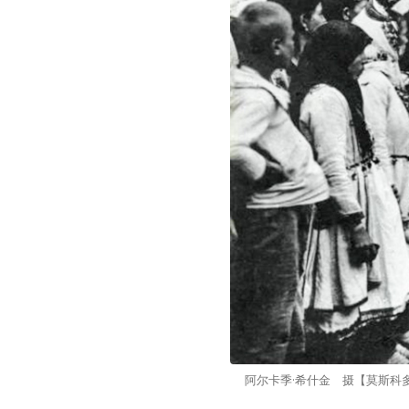
阿尔卡季·希什金 摄【莫斯科