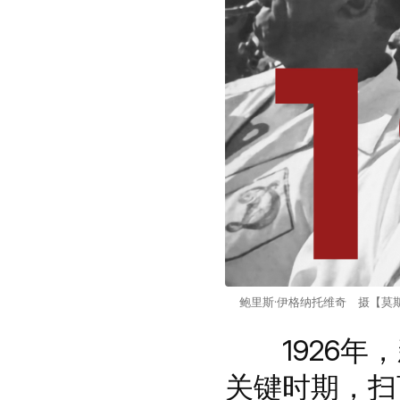
鲍里斯·伊格纳托维奇 摄【莫
1926年，
关键时期，扫