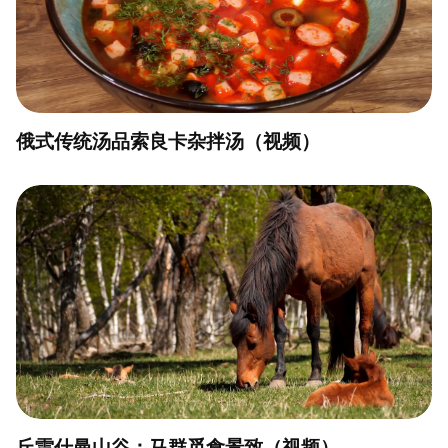
俄式传统汤品索良卡杂拌汤（视频）
丘雷什曼山谷：马群觅食景致（视频）