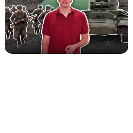
二战援苏英制坦克：瓦伦丁坦克的东线实战历程
（视频）