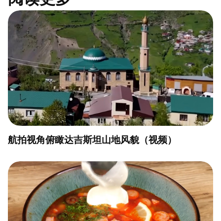
航拍视角俯瞰达吉斯坦山地风貌（视频）