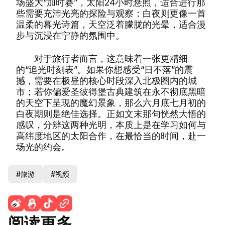
场盛大“加时赛”，太阳24小时悬照，适合进行那
些需要充沛光亮的探险与观察；白夜则更像一首
温柔的暮光诗篇，天空泛着朦胧的光晕，适合漫
步与沉浸在宁静的氛围中。
对于旅行者而言，这意味着一张更精细
的“追光时刻表”。如果你想感受“日不落”的震
撼，需要在极昼的核心时段深入北极圈内的城
市；若你偏爱圣彼得堡古典建筑在永不彻底黑暗
的天空下呈现的魔幻景象，那么六月底七月初的
白夜期则是绝佳选择。正如文末那句恍然大悟的
感叹，分辨这两种光明，本质上是在学习如何与
高纬度地区的太阳合作，在最恰当的时间，赴一
场光的约会。
#旅游
#视频
阅读更多